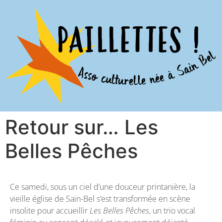
Retour sur… Les
Belles Pêches
Ce samedi, sous un ciel d’une douceur printanière, la
vieille église de Sain-Bel s’est transformée en scène
insolite pour accueillir
Les Belles Pêches
, un trio vocal